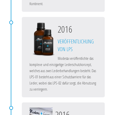
Kontinent.
2016
VERÖFFENTLICHUNG
VON LPS
Modesta veröffentlichte das
komplexe und einzigartige Lederschutzkonzept,
welches aus zwei Lederbehandlungen besteht. Das
LPS-01 besteht aus einer Schutzbarriere für das
Leder, wobei das LPS-02 dafür sorgt, die Abnutzung
zu verringern.
2016