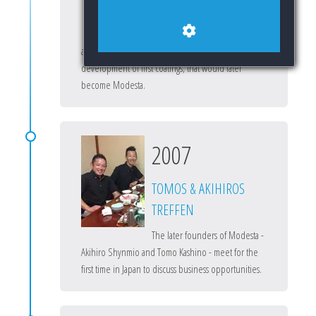
Tomo begins researching paint
protection coatings for the
automotive industry, which leads to the
development of first coatings, that would later
become Modesta.
2007
TOMOS & AKIHIROS
TREFFEN
The later founders of Modesta -
Akihiro Shynmio and Tomo Kashino - meet for the
first time in Japan to discuss business opportunities.