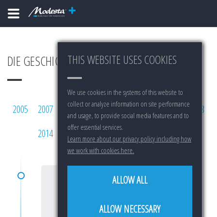
THIS WEBSITE USES COOKIES
DIE GESCHICHTE VON MODESTA
We use cookies in the systems of this website to
collect or analyze information on site performance
2005
2007
2008
2009
2010
2011
2012
2013
and usage, to provide social media features and to
offer essential services.
2014
2015
2016
2017
2018
2019
Learn more about our privacy policy including how
we work with cookies here.
ALLOW ALL
2005
ALLOW NECESSARY
START OF RESEARCH