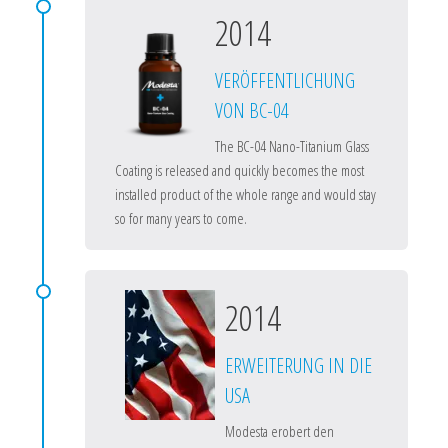
2014
VERÖFFENTLICHUNG
VON BC-04
The BC-04 Nano-Titanium Glass
Coating is released and quickly becomes the most
installed product of the whole range and would stay
so for many years to come.
2014
ERWEITERUNG IN DIE
USA
Modesta erobert den