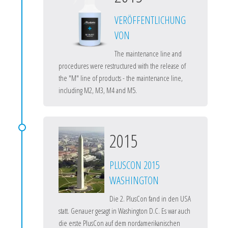
VERÖFFENTLICHUNG
VON
The maintenance line and
procedures were restructured with the release of
the "M" line of products - the maintenance line,
including M2, M3, M4 and M5.
2015
PLUSCON 2015
WASHINGTON
Die 2. PlusCon fand in den USA
statt. Genauer gesagt in Washington D.C. Es war auch
die erste PlusCon auf dem nordamerikanischen