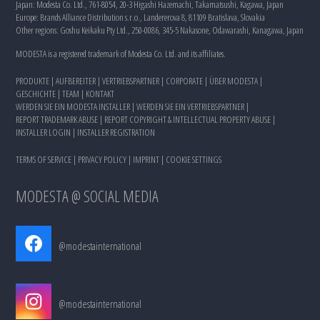
Japan: Modesta Co. Ltd., 761-8054, 20-3 Higashi Hazemachi, Takamatsushi, Kagawa, Japan
Europe: Brands Alliance Distribution s.r.o., Landererova 8, 81109 Bratislava, Slovakia
Other regions: Goshu Keikaku Pty Ltd., 250-0086, 345-5 Nakasone, Odawarashi, Kanagawa, Japan
MODESTA is a registered trademark of Modesta Co. Ltd. and its affiliates.
PRODUKTE
|
AUFBEREITER
|
VERTRIEBSPARTNER
|
CORPORATE
|
ÜBER MODESTA
|
GESCHICHTE
|
TEAM
|
KONTAKT
WERDEN SIE EIN MODESTA INSTALLER
|
WERDEN SIE EIN VERTRIEBSPARTNER
|
REPORT TRADEMARK ABUSE
|
REPORT COPYRIGHT & INTELLECTUAL PROPERTY ABUSE
|
INSTALLER LOGIN
|
INSTALLER REGISTRATION
TERMS OF SERVICE
|
PRIVACY POLICY
|
IMPRINT
|
COOKIE SETTINGS
MODESTA @ SOCIAL MEDIA
@modestainternational
@modestainternational